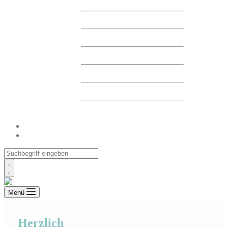
FINANZBERICHTE
FINANZKALENDER
HAUPTVERSAMMLUNG
MELDUNGEN
CORPORATE GOVERNANCE
DELISTING
ARCHIV
UNSERE EINRICHTUNGEN
KONTAKT
Menü
Herzlich