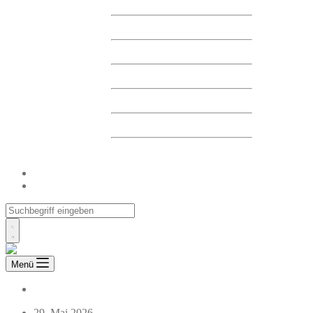
FINANZBERICHTE
FINANZKALENDER
HAUPTVERSAMMLUNG
MELDUNGEN
CORPORATE GOVERNANCE
DELISTING
ARCHIV
UNSERE EINRICHTUNGEN
KONTAKT
Menü
Directors' Dealings
Pflichtmeldungen
29. Mai 2026