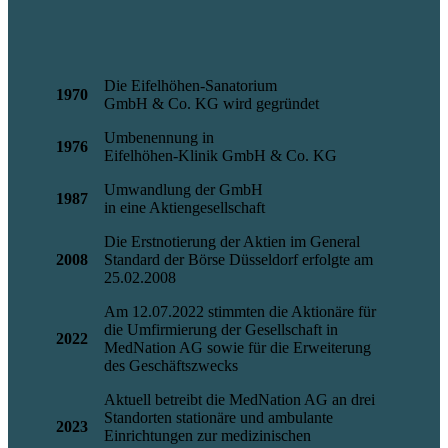
Die Eifelhöhen-Sanatorium
1970
GmbH & Co. KG wird gegründet
Umbenennung in
1976
Eifelhöhen-Klinik GmbH & Co. KG
Umwandlung der GmbH
1987
in eine Aktiengesellschaft
Die Erstnotierung der Aktien im General
2008
Standard der Börse Düsseldorf erfolgte am
25.02.2008
Am 12.07.2022 stimmten die Aktionäre für
die Umfirmierung der Gesellschaft in
2022
MedNation AG sowie für die Erweiterung
des Geschäftszwecks
Aktuell betreibt die MedNation AG an drei
Standorten stationäre und ambulante
2023
Einrichtungen zur medizinischen