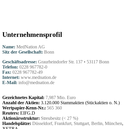
Unternehmensprofil
Name:
MedNation AG
Sitz der Gesellschaft:
Bonn
Geschäftsadresse:
Graurheindorfer Str. 137 • 53117 Bonn
Telefon:
0228 967782-0
Fax:
0228 967782-49
Internet:
www.mednation.de
E-Mail:
info@mednation.de
Gezeichnetes Kapital:
7,987 Mio. Euro
Anzahl der Aktien:
3.120.000 Stammaktien (Stückaktien o. N.)
Wertpapier-Kenn-Nr.:
565 360
Reuters:
EIFG.D
Aktionärsstruktur:
Streubesitz (< 27 %)
Handelsplätze:
Düsseldorf, Frankfurt, Stuttgart, Berlin, München
,
XETRA