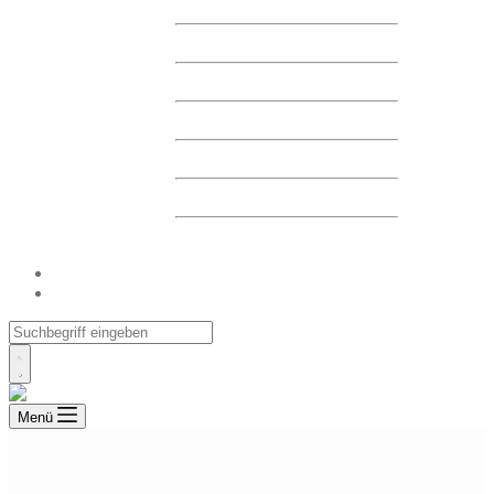
FINANZBERICHTE
FINANZKALENDER
HAUPTVERSAMMLUNG
MELDUNGEN
CORPORATE GOVERNANCE
DELISTING
ARCHIV
UNSERE EINRICHTUNGEN
KONTAKT
Menü