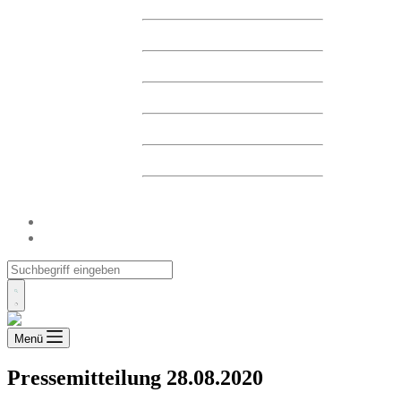
FINANZBERICHTE
FINANZKALENDER
HAUPTVERSAMMLUNG
MELDUNGEN
CORPORATE GOVERNANCE
DELISTING
ARCHIV
UNSERE EINRICHTUNGEN
KONTAKT
Menü
Pressemitteilung 28.08.2020